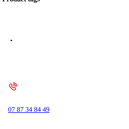
Vous rencontrez des problèmes avec votre
voiture ?
APPELEZ mecaspeed83
Disponible 24h/24 et 7j/7
07 87 34 84 49