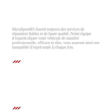
MecaSpeed83 fournit toujours des services de
réparation fiables et de haute qualité. Notre équipe
d’experts répare votre véhicule de manière
professionnelle, efficace et sûre, vous assurant ainsi une
tranquillité d’esprit totale à chaque fois.
Contactez-nous
Téléphone
07 87 34 84 49
E-mail
mecaspeed83@gmail.com
Adresse
124 Chemin. Bouillit, 83550 Vidauban
Restez connectés