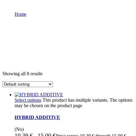
Home
Product categories
Nettoyant
Showing all 8 results
Select options
This product has multiple variants. The options
may be chosen on the product page
HYBRID ADDITIVE
(No)
10,39
€
15,00
€
–
Price range: 10,39 € through 15,00 €