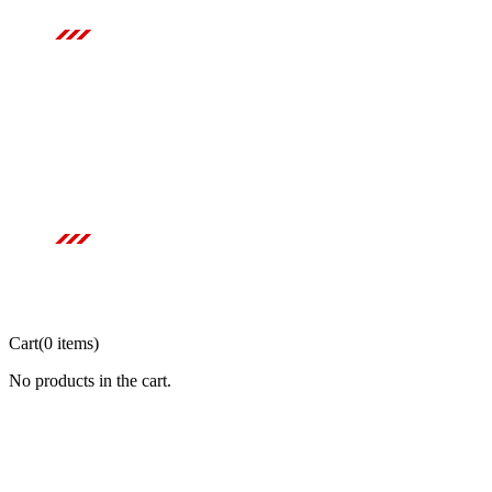
Contactez-nous
Téléphone
07 87 34 84 49
E-mail
mecaspeed83@gmail.com
Adresse
124 Chemin. Bouillit, 83550 Vidauban
Restez connectés
Cart
(0 items)
No products in the cart.