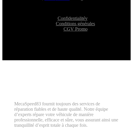
Confidentialitév
Conditions générales
CGV Promo
MecaSpeed83 fournit toujours des services de
réparation fiables et de haute qualité. Notre équipe
d’experts répare votre véhicule de manière
professionnelle, efficace et sûre, vous assurant ainsi une
tranquillité d’esprit totale à chaque fois.